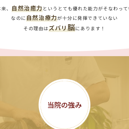
自然治癒力
本来、
というとても優れた能力がそなわって
自然治療力
なのに
が十分に発揮できていない
脳
ズバリ
その理由は
にあります！
当院の強み