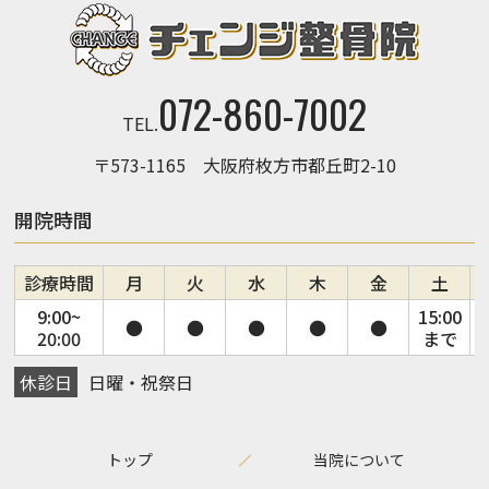
072-860-7002
TEL.
〒573-1165 大阪府枚方市都丘町2-10
開院時間
診療時間
月
火
水
木
金
土
9:00~
15:00
●
●
●
●
●
20:00
まで
休診日
日曜・祝祭日
トップ
当院について