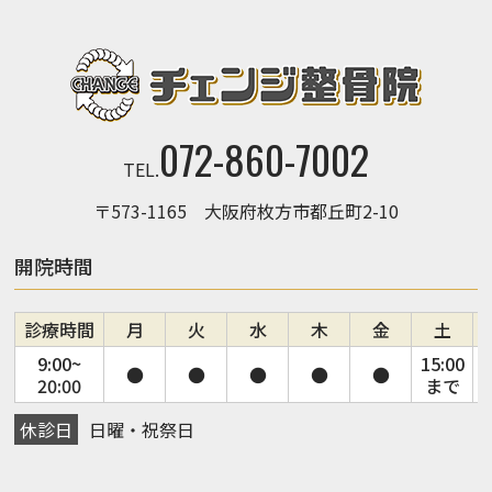
072-860-7002
TEL.
〒573-1165 大阪府枚方市都丘町2-10
開院時間
診療時間
月
火
水
木
金
土
9:00~
15:00
●
●
●
●
●
20:00
まで
休診日
日曜・祝祭日